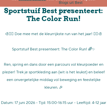
Blogs uit Best
p
Sportstuif Best presenteert:
Contact
a
The Color Run!
g
e
🎨🏃‍♂️ Doe mee met de kleurrijkste run van het jaar! 🏃‍♀️🎨
Sportstuif Best presenteert: The Color Run! 🌈✨
Ren, spring en dans door een parcours vol kleurpoeder en
plezier! Trek je sportkleding aan (wit is het leukst) en beleef
een onvergetelijke middag vol beweging en feestelijke
kleuren. 🎉
Datum: 17 juni 2026 - Tijd: 15:00-16:15 uur - Leeftijd: 4-12 jaar