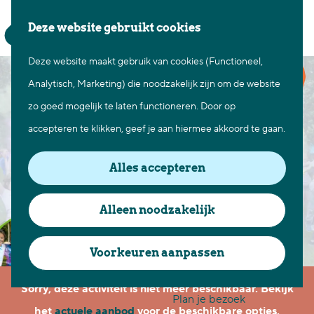
Waar te gaan
Z
K
Deze website gebruikt cookies
Fietsen in Best
o
a
M
Wandelen in Best
Deze website maakt gebruik van cookies (Functioneel,
G
e
a
e
Natuur in Best
Analytisch, Marketing) die noodzakelijk zijn om de website
a
k
r
n
Centrum Best
zo goed mogelijk te laten functioneren. Door op
n
e
t
u
Overnachten in Best
accepteren te klikken, geef je aan hiermee akkoord te gaan.
a
n
Ontdek de omgeving
a
Alles accepteren
r
Over Best
d
Cadeaubon Best
Alleen noodzakelijk
e
Ons populierenverleden
h
Voorkeuren aanpassen
Voor ondernemers en
o
organisatoren
Sorry, deze activiteit is niet meer beschikbaar. Bekijk
m
Plan je bezoek
het
actuele aanbod
voor de beschikbare opties.
e