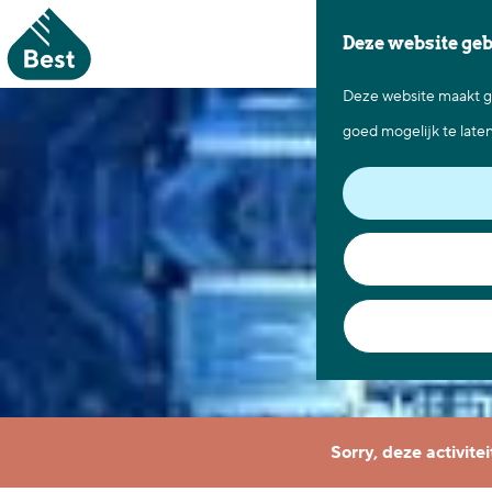
Deze website ge
Deze website maakt ge
G
goed mogelijk te late
a
n
a
a
r
d
e
h
o
Sorry, deze activite
m
e