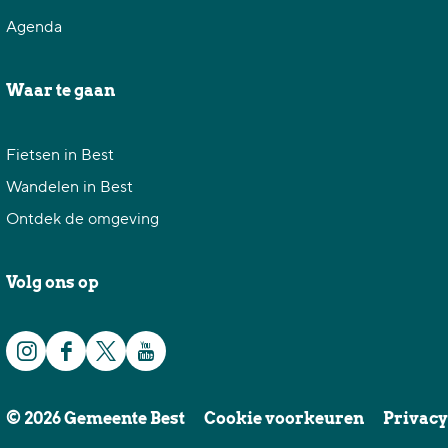
b
i
Agenda
l
o
i
t
Waar te gaan
o
h
t
e
Fietsen in Best
h
e
Wandelen in Best
e
k
Ontdek de omgeving
e
B
k
e
Volg ons op
B
s
e
t
s
I
F
X
Y
t
n
a
G
o
© 2026 Gemeente Best
Cookie voorkeuren
Privacy
s
c
e
u