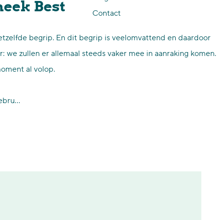
theek Best
Contact
r hetzelfde begrip. En dit begrip is veelomvattend en daardoor
er: we zullen er allemaal steeds vaker mee in aanraking komen.
moment al volop.
gebru…