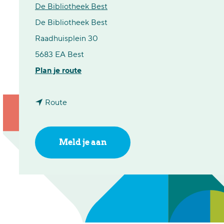
De Bibliotheek Best
De Bibliotheek Best
Raadhuisplein 30
5683 EA Best
n
Plan je route
a
n
a
Route
a
r
a
K
Meld je aan
r
u
K
n
u
s
n
t
s
m