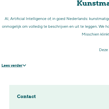
Kunstmati
p
a
AI, Artificial Intelligence of, in goed Nederlands: kunstmati
g
onmogelijk om volledig te beschrijven en uit te leggen. We ho
e
Misschien klink
Deze 
Lees verder
Contact