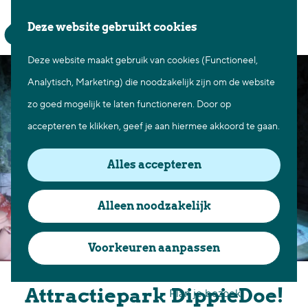
Waar te gaan
Z
K
Deze website gebruikt cookies
Fietsen in Best
o
a
M
Wandelen in Best
Deze website maakt gebruik van cookies (Functioneel,
G
e
a
e
Natuur in Best
Analytisch, Marketing) die noodzakelijk zijn om de website
a
k
r
n
Centrum Best
zo goed mogelijk te laten functioneren. Door op
n
e
t
u
Overnachten in Best
accepteren te klikken, geef je aan hiermee akkoord te gaan.
a
n
Ontdek de omgeving
a
Alles accepteren
r
Over Best
d
Cadeaubon Best
Alleen noodzakelijk
e
Ons populierenverleden
h
Voorkeuren aanpassen
Voor ondernemers en
o
Vier Halloween in
organisatoren
m
Attractiepark DippieDoe!
Plan je bezoek
e