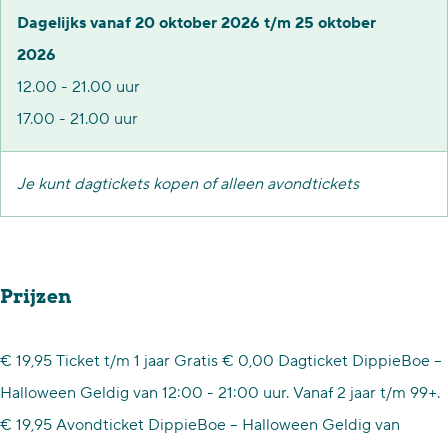
A
i
n
e
A
r
a
Dagelijks vanaf 20 oktober 2026 t/m 25 oktober
t
n
i
n
t
a
c
2026
t
A
n
i
t
c
t
12.00 - 21.00 uur
r
t
A
n
r
t
i
17.00 - 21.00 uur
a
t
t
A
a
i
e
c
r
t
t
c
e
p
Je kunt dagtickets kopen of alleen avondtickets
t
a
r
t
t
p
a
i
c
a
r
i
a
r
e
t
c
a
e
r
k
Prijzen
p
i
t
c
p
k
D
a
e
i
t
a
D
i
€ 19,95 Ticket t/m 1 jaar Gratis € 0,00 Dagticket DippieBoe –
r
p
e
i
r
i
p
Halloween Geldig van 12:00 - 21:00 uur. Vanaf 2 jaar t/m 99+.
k
a
p
e
k
p
p
€ 19,95 Avondticket DippieBoe – Halloween Geldig van
D
r
a
p
D
p
i