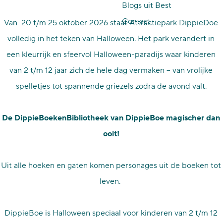
Blogs uit Best
p
Contact
Van 20 t/m 25 oktober 2026 staat Attractiepark DippieDoe
a
volledig in het teken van Halloween. Het park verandert in
g
een kleurrijk en sfeervol Halloween-paradijs waar kinderen
e
van 2 t/m 12 jaar zich de hele dag vermaken – van vrolijke
spelletjes tot spannende griezels zodra de avond valt.
De DippieBoekenBibliotheek van DippieBoe magischer dan
ooit!
Uit alle hoeken en gaten komen personages uit de boeken tot
leven.
DippieBoe is Halloween speciaal voor kinderen van 2 t/m 12