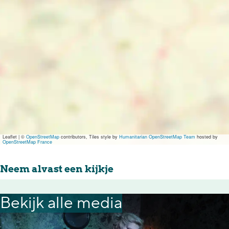
Leaflet
|
©
OpenStreetMap
contributors, Tiles style by
Humanitarian OpenStreetMap Team
hosted by
OpenStreetMap France
Neem alvast een kijkje
Bekijk alle media