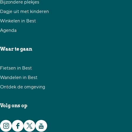
d
d
d
Bijzondere plekjes
e
e
e
Dagje uit met kinderen
z
z
z
Winkelen in Best
e
e
e
Agenda
p
p
p
a
a
a
Waar te gaan
g
g
g
i
i
i
Fietsen in Best
n
n
n
Wandelen in Best
a
a
a
Ontdek de omgeving
o
o
o
p
p
p
Volg ons op
F
X
W
a
h
I
F
X
Y