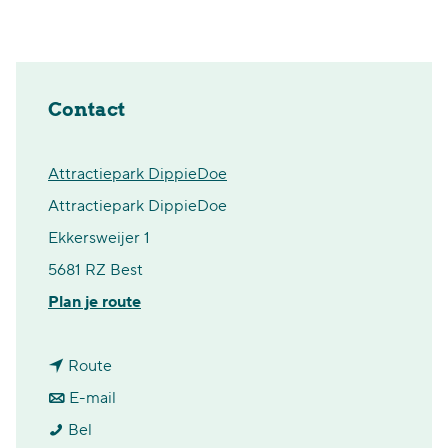
Contact
Attractiepark DippieDoe
Attractiepark DippieDoe
Ekkersweijer 1
5681 RZ Best
n
Plan je route
a
n
a
Route
a
n
r
E-mail
V
a
a
V
Bel