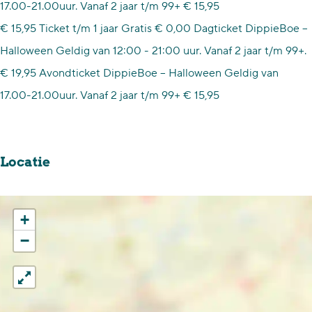
17.00-21.00uur. Vanaf 2 jaar t/m 99+ € 15,95
i
k
r
a
i
i
e
€ 15,95 Ticket t/m 1 jaar Gratis € 0,00 Dagticket DippieBoe –
p
D
k
r
p
e
D
Halloween Geldig van 12:00 - 21:00 uur. Vanaf 2 jaar t/m 99+.
p
i
D
k
p
D
o
€ 19,95 Avondticket DippieBoe – Halloween Geldig van
i
p
i
D
i
o
e
17.00-21.00uur. Vanaf 2 jaar t/m 99+ € 15,95
e
p
p
i
e
e
D
i
p
p
D
o
e
i
p
o
Locatie
e
D
e
i
e
!
o
D
e
!
e
o
D
+
!
e
o
−
!
e
!