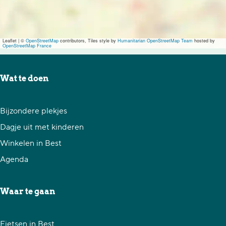
n
k
E
k
k
e
Leaflet
|
©
OpenStreetMap
contributors, Tiles style by
Humanitarian OpenStreetMap Team
hosted by
OpenStreetMap France
k
r
e
Wat te doen
r
Bijzondere plekjes
Dagje uit met kinderen
Winkelen in Best
Agenda
Waar te gaan
Fietsen in Best