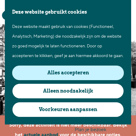
Waar te gaan
Z
K
Deze website gebruikt cookies
Fietsen in Best
o
a
M
Wandelen in Best
Deze website maakt gebruik van cookies (Functioneel,
G
e
a
e
Natuur in Best
Analytisch, Marketing) die noodzakelijk zijn om de website
a
k
r
n
Centrum Best
zo goed mogelijk te laten functioneren. Door op
n
e
t
u
Overnachten in Best
accepteren te klikken, geef je aan hiermee akkoord te gaan.
a
n
Ontdek de omgeving
a
Alles accepteren
r
Over Best
d
Cadeaubon Best
Alleen noodzakelijk
e
Ons populierenverleden
h
Voorkeuren aanpassen
Voor ondernemers en
o
organisatoren
Sorry, deze activiteit is niet meer beschikbaar. Bekijk
m
Plan je bezoek
het
actuele aanbod
voor de beschikbare opties.
e