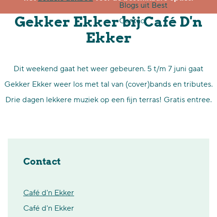
Blogs uit Best
p
Gekker Ekker bij Café D'n
Contact
a
Ekker
g
e
Dit weekend gaat het weer gebeuren. 5 t/m 7 juni gaat
Gekker Ekker weer los met tal van (cover)bands en tributes.
Drie dagen lekkere muziek op een fijn terras! Gratis entree.
Contact
Café d'n Ekker
Café d'n Ekker