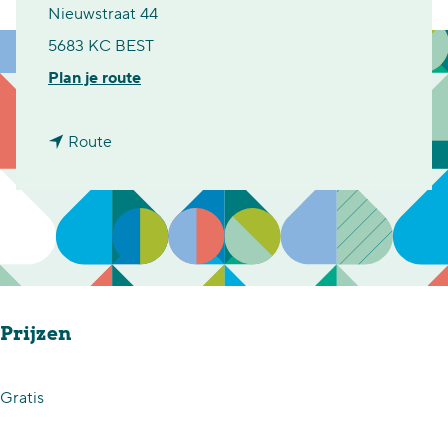
Nieuwstraat 44
5683 KC BEST
n
Plan je route
a
n
a
Route
a
r
a
G
r
e
G
k
e
k
Prijzen
k
e
k
r
e
E
Gratis
r
k