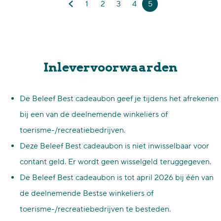
1
2
3
4
5
i
G
G
G
G
G
H
B
a
a
a
a
a
u
e
n
n
n
n
n
i
s
a
a
a
a
a
d
Inlevervoorwaarden
t
a
a
a
a
a
i
r
r
r
r
r
g
De Beleef Best cadeaubon geef je tijdens het afrekenen
d
p
p
p
p
e
bij een van de deelnemende winkeliers of
e
a
a
a
a
p
toerisme-/recreatiebedrijven.
v
g
g
g
g
a
Deze Beleef Best cadeaubon is niet inwisselbaar voor
o
i
i
i
i
g
contant geld. Er wordt geen wisselgeld teruggegeven.
r
n
n
n
n
i
De Beleef Best cadeaubon is tot april 2026 bij één van
i
a
a
a
a
n
de deelnemende Bestse winkeliers of
g
a
toerisme-/recreatiebedrijven te besteden.
e