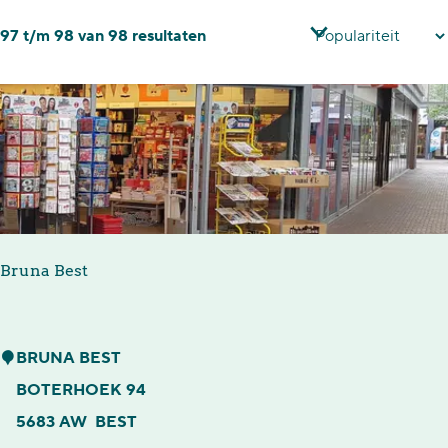
t
r
S
97 t/m 98 van 98 resultaten
z
t
o
o
e
r
e
e
t
k
r
e
j
o
e
p
e
r
:
o
Bruna Best
p
:
B
BRUNA BEST
r
BOTERHOEK 94
u
5683 AW
BEST