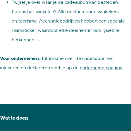
Twijfel je over waar je de cadeaubon kan besteden
p
tijdens het winkelen? Alle deelnemende winkeliers
a
en toerisme-/recreatiebedrijven hebben een speciale
g
raamsticker, waardoor elke deelnemer ook fysiek te
i
herkennen is.
n
a
Voor ondernemers:
Informatie over de cadeaubonnen
inleveren en declareren vind je op de
ondernemerspagina
.
Wat te doen