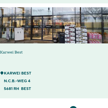
n
a
B
e
s
t
Karwei Best
K
KARWEI BEST
a
N.C.B.-WEG 4
r
5681 RH
BEST
w
e