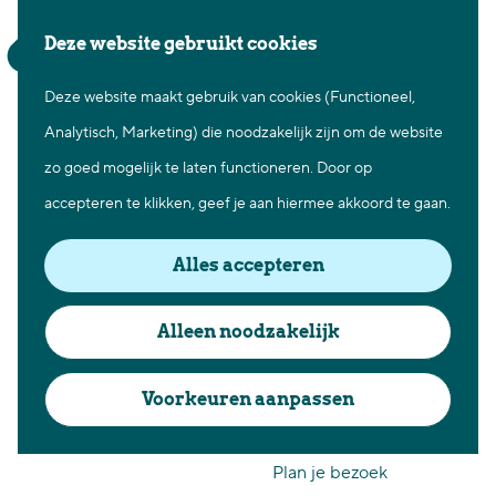
Waar te gaan
Z
K
Deze website gebruikt cookies
Fietsen in Best
o
a
M
Wandelen in Best
Deze website maakt gebruik van cookies (Functioneel,
G
e
a
e
Natuur in Best
Analytisch, Marketing) die noodzakelijk zijn om de website
a
k
r
n
Centrum Best
zo goed mogelijk te laten functioneren. Door op
n
e
t
u
Overnachten in Best
accepteren te klikken, geef je aan hiermee akkoord te gaan.
a
n
Ontdek de omgeving
a
Alles accepteren
r
Over Best
d
Cadeaubon Best
Alleen noodzakelijk
Beleef Best
e
Ons populierenverleden
cadeaubon
h
Voorkeuren aanpassen
Voor ondernemers en
o
organisatoren
m
Plan je bezoek
e